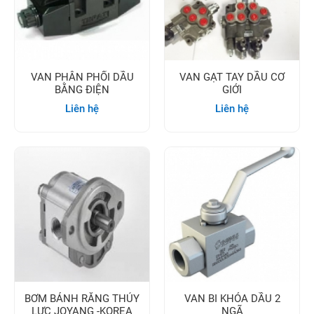
VAN PHÂN PHỐI DẦU
VAN GẠT TAY DẦU CƠ
BẰNG ĐIỆN
GIỚI
Liên hệ
Liên hệ
BƠM BÁNH RĂNG THỦY
VAN BI KHÓA DẦU 2
LỰC JOYANG -KOREA
NGÃ