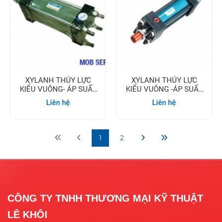
XYLANH THỦY LỰC
XYLANH THỦY LỰC
KIỂU VUÔNG- ÁP SUẤT
KIỂU VUÔNG -ÁP SUẤT
HỌAT ĐỘNG 70 BAR
HOẠT ĐỘNG 140 BAR
Liên hệ
Liên hệ
1
2
CÔNG TY TNHH THƯƠNG MẠI KỸ THUẬT
LÊ KHÔI