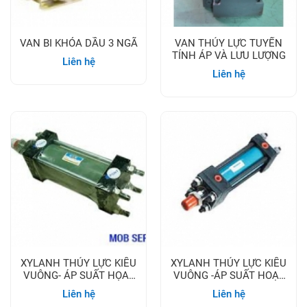
VAN BI KHÓA DẦU 3 NGÃ
VAN THỦY LỰC TUYẾN
TÍNH ÁP VÀ LƯU LƯỢNG
Liên hệ
Liên hệ
XYLANH THỦY LỰC KIỂU
XYLANH THỦY LỰC KIỂU
VUÔNG- ÁP SUẤT HỌAT
VUÔNG -ÁP SUẤT HOẠT
ĐỘNG 70 BAR
ĐỘNG 140 BAR
Liên hệ
Liên hệ