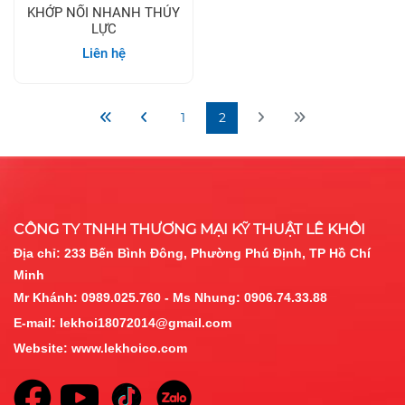
KHỚP NỐI NHANH THỦY
LỰC
Liên hệ
1
2
CÔNG TY TNHH THƯƠNG MẠI KỸ THUẬT LÊ KHÔI
Địa chỉ:
233 Bến Bình Đông, Phường Phú Định, TP Hồ Chí
Minh
Mr Khánh: 0989.025.760 - Ms Nhung: 0906.74.33.88
E-mail:
lekhoi18072014@gmail.com
Website:
www.lekhoico.com