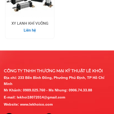
XY LANH KHÍ VUÔNG
Liên hệ
CÔNG TY TNHH THƯƠNG MẠI KỸ THUẬT LÊ KHÔI
Địa chỉ:
233 Bến Bình Đông, Phường Phú Định, TP Hồ Chí
Minh
Mr Khánh: 0989.025.760 - Ms Nhung: 0906.74.33.88
E-mail:
lekhoi18072014@gmail.com
Website:
www.lekhoico.com